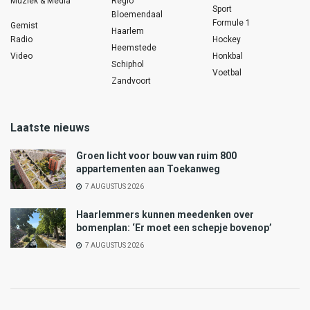
Muziek & Media
Regio
Sport
Bloemendaal
Formule 1
Gemist
Haarlem
Radio
Hockey
Heemstede
Video
Honkbal
Schiphol
Voetbal
Zandvoort
Laatste nieuws
Groen licht voor bouw van ruim 800
appartementen aan Toekanweg
7 AUGUSTUS 2026
Haarlemmers kunnen meedenken over
bomenplan: ‘Er moet een schepje bovenop’
7 AUGUSTUS 2026