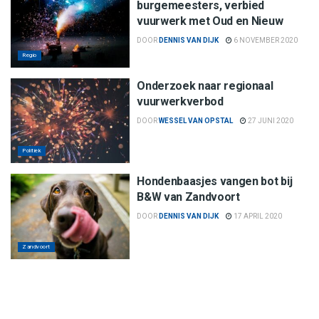
burgemeesters, verbied
vuurwerk met Oud en Nieuw
DOOR
DENNIS VAN DIJK
6 NOVEMBER 2020
Regio
Onderzoek naar regionaal
vuurwerkverbod
DOOR
WESSEL VAN OPSTAL
27 JUNI 2020
Politiek
Hondenbaasjes vangen bot bij
B&W van Zandvoort
DOOR
DENNIS VAN DIJK
17 APRIL 2020
Zandvoort