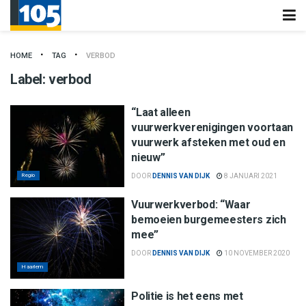
HOME
TAG
VERBOD
Label:
verbod
“Laat alleen
vuurwerkverenigingen voortaan
vuurwerk afsteken met oud en
nieuw”
Regio
DOOR
DENNIS VAN DIJK
8 JANUARI 2021
Vuurwerkverbod: “Waar
bemoeien burgemeesters zich
mee”
DOOR
DENNIS VAN DIJK
10 NOVEMBER 2020
Haarlem
Politie is het eens met