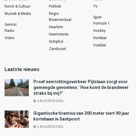
Kunst & Cultuur
Politiek
TV
Muziek & Media
Regio
Sport
Bloemendaal
Formule 1
Gemist
Haarlem
Radio
Hockey
Heemstede
Video
Honkbal
Schiphol
Voetbal
Zandvoort
Laatste nieuws
Proef eenrichtingsverkeer Pijlslaan zorgt voor
gemengde gevoelens: ‘Hoe komt de brandweer
straks bij mij?’
6 AUGUSTUS 2026
Gigantische tiramisu van 300 meter viert 90 jaar
kortebaan in Santpoort
5 AUGUSTUS 2026