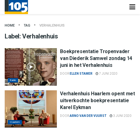
HOME
TAG
VERHALENHUIS
Label:
Verhalenhuis
Boekpresentatie Tropenvader
van Diederik Samwel zondag 14
juni in het Verhalenhuis
DOOR
ELLEN STAMER
7 JUNI 2020
Radio
Verhalenhuis Haarlem opent met
uitverkochte boekpresentatie
Karel Eykman
DOOR
ARNO VAN DER VUURST
3 JUNI 2020
Haarlem