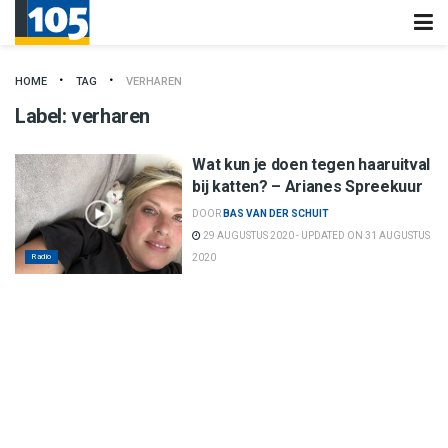
HOME
TAG
VERHAREN
Label:
verharen
Wat kun je doen tegen haaruitval
bij katten? – Arianes Spreekuur
DOOR
BAS VAN DER SCHUIT
29 AUGUSTUS 2020 - UPDATED ON 31 AUGUSTUS
Radio
2020