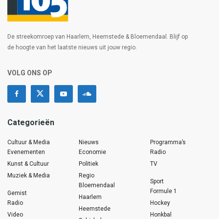
De streekomroep van Haarlem, Heemstede & Bloemendaal. Blijf op
de hoogte van het laatste nieuws uit jouw regio.
VOLG ONS OP
Categorieën
Cultuur & Media
Nieuws
Programma’s
Evenementen
Economie
Radio
Kunst & Cultuur
Politiek
TV
Muziek & Media
Regio
Sport
Bloemendaal
Formule 1
Gemist
Haarlem
Radio
Hockey
Heemstede
Video
Honkbal