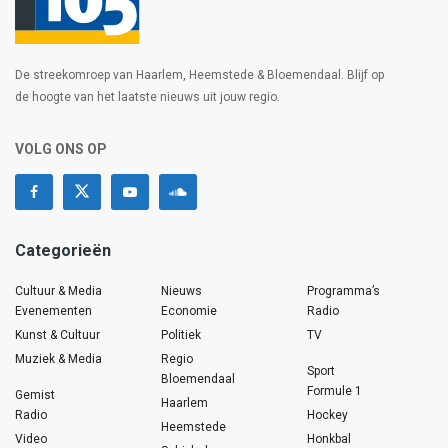
De streekomroep van Haarlem, Heemstede & Bloemendaal. Blijf op
de hoogte van het laatste nieuws uit jouw regio.
VOLG ONS OP
Categorieën
Cultuur & Media
Nieuws
Programma’s
Evenementen
Economie
Radio
Kunst & Cultuur
Politiek
TV
Muziek & Media
Regio
Sport
Bloemendaal
Formule 1
Gemist
Haarlem
Radio
Hockey
Heemstede
Video
Honkbal