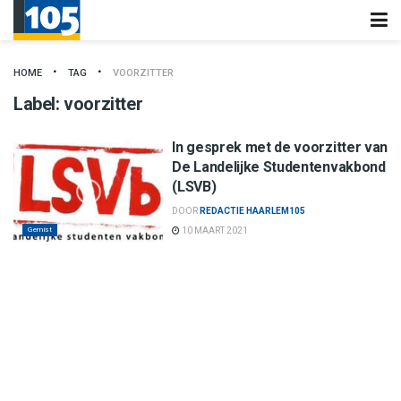
HOME
TAG
VOORZITTER
Label:
voorzitter
In gesprek met de voorzitter van
De Landelijke Studentenvakbond
(LSVB)
DOOR
REDACTIE HAARLEM105
Gemist
10 MAART 2021