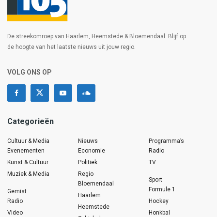
De streekomroep van Haarlem, Heemstede & Bloemendaal. Blijf op
de hoogte van het laatste nieuws uit jouw regio.
VOLG ONS OP
Categorieën
Cultuur & Media
Nieuws
Programma’s
Evenementen
Economie
Radio
Kunst & Cultuur
Politiek
TV
Muziek & Media
Regio
Sport
Bloemendaal
Formule 1
Gemist
Haarlem
Radio
Hockey
Heemstede
Video
Honkbal