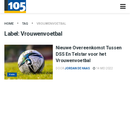
HOME
TAG
VROUWENVOETBAL
Label:
Vrouwenvoetbal
Nieuwe Overeenkomst Tussen
DSS En Telstar voor het
Vrouwenvoetbal
DOOR
JORDAN DE HAAS
14 MEI 2022
Radio