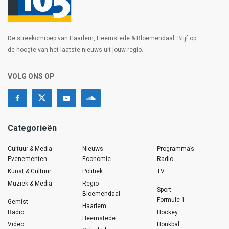
De streekomroep van Haarlem, Heemstede & Bloemendaal. Blijf op
de hoogte van het laatste nieuws uit jouw regio.
VOLG ONS OP
Categorieën
Cultuur & Media
Nieuws
Programma’s
Evenementen
Economie
Radio
Kunst & Cultuur
Politiek
TV
Muziek & Media
Regio
Sport
Bloemendaal
Formule 1
Gemist
Haarlem
Radio
Hockey
Heemstede
Video
Honkbal