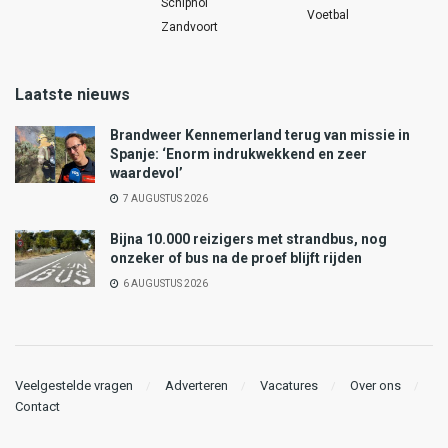
Schiphol
Voetbal
Zandvoort
Laatste nieuws
Brandweer Kennemerland terug van missie in
Spanje: ‘Enorm indrukwekkend en zeer
waardevol’
7 AUGUSTUS 2026
Bijna 10.000 reizigers met strandbus, nog
onzeker of bus na de proef blijft rijden
6 AUGUSTUS 2026
Veelgestelde vragen
Adverteren
Vacatures
Over ons
Contact