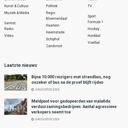
Kunst & Cultuur
Politiek
TV
Muziek & Media
Regio
Sport
Bloemendaal
Formule 1
Gemist
Haarlem
Radio
Hockey
Heemstede
Video
Honkbal
Schiphol
Voetbal
Zandvoort
Laatste nieuws
Bijna 10.000 reizigers met strandbus, nog
onzeker of bus na de proef blijft rijden
6 AUGUSTUS 2026
Meldpunt voor gedupeerden van malafide
verduurzamingsbedrijven: Aantal agressieve
verkopers neemt toe
6 AUGUSTUS 2026