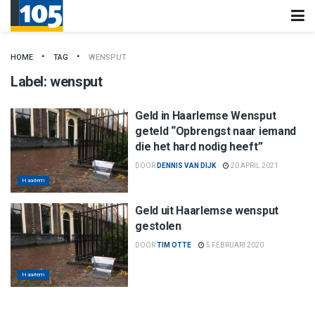
HOME
TAG
WENSPUT
Label:
wensput
Geld in Haarlemse Wensput
geteld “Opbrengst naar iemand
die het hard nodig heeft”
DOOR
DENNIS VAN DIJK
20 APRIL 2021
Haarlem
Geld uit Haarlemse wensput
gestolen
DOOR
TIM OTTE
5 FEBRUARI 2020
Haarlem