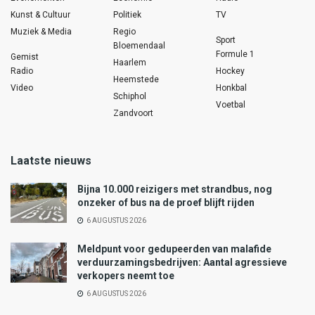
Kunst & Cultuur
Politiek
TV
Muziek & Media
Regio
Sport
Bloemendaal
Formule 1
Gemist
Haarlem
Radio
Hockey
Heemstede
Video
Honkbal
Schiphol
Voetbal
Zandvoort
Laatste nieuws
Bijna 10.000 reizigers met strandbus, nog
onzeker of bus na de proef blijft rijden
6 AUGUSTUS 2026
Meldpunt voor gedupeerden van malafide
verduurzamingsbedrijven: Aantal agressieve
verkopers neemt toe
6 AUGUSTUS 2026