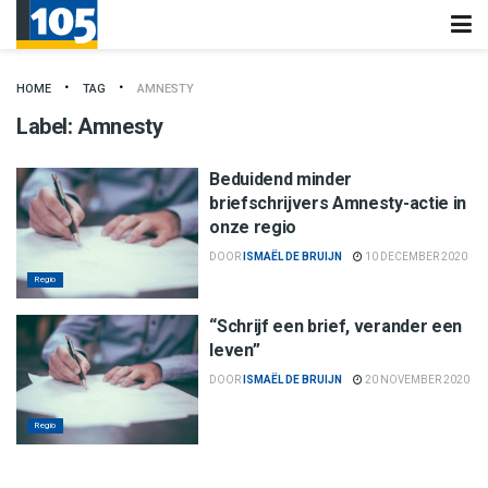
HOME
TAG
AMNESTY
Label:
Amnesty
Beduidend minder
briefschrijvers Amnesty-actie in
onze regio
DOOR
ISMAËL DE BRUIJN
10 DECEMBER 2020
Regio
“Schrijf een brief, verander een
leven”
DOOR
ISMAËL DE BRUIJN
20 NOVEMBER 2020
Regio