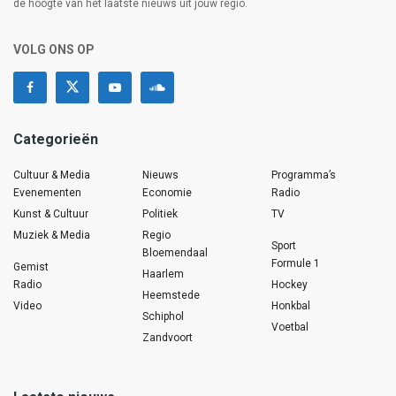
de hoogte van het laatste nieuws uit jouw regio.
VOLG ONS OP
Categorieën
Cultuur & Media
Nieuws
Programma’s
Evenementen
Economie
Radio
Kunst & Cultuur
Politiek
TV
Muziek & Media
Regio
Sport
Bloemendaal
Formule 1
Gemist
Haarlem
Radio
Hockey
Heemstede
Video
Honkbal
Schiphol
Voetbal
Zandvoort