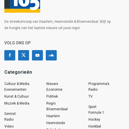
De streekomroep van Haarlem, Heemstede & Bloemendaal. Blijf op
de hoogte van het laatste nieuws uit jouw regio.
VOLG ONS OP
Categorieën
Cultuur & Media
Nieuws
Programma’s
Evenementen
Economie
Radio
Kunst & Cultuur
Politiek
TV
Muziek & Media
Regio
Sport
Bloemendaal
Formule 1
Gemist
Haarlem
Radio
Hockey
Heemstede
Video
Honkbal