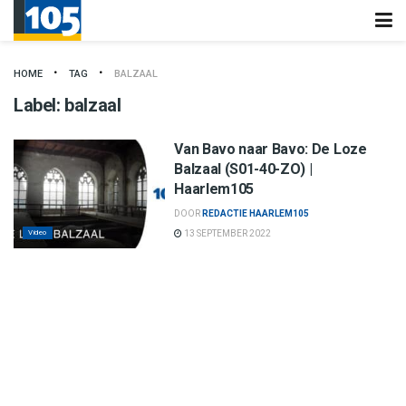
HOME
TAG
BALZAAL
Label:
balzaal
Van Bavo naar Bavo: De Loze
Balzaal (S01-40-ZO) |
Haarlem105
DOOR
REDACTIE HAARLEM105
Video
13 SEPTEMBER 2022