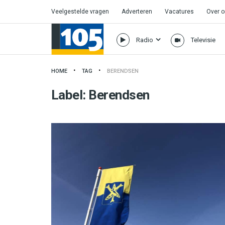
Veelgestelde vragen
Adverteren
Vacatures
Over 
Radio
Televisie
HOME
TAG
BERENDSEN
Label:
Berendsen