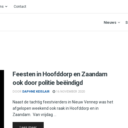
ons
Contact
Nieuws
S
Feesten in Hoofddorp en Zaandam
ook door politie beëindigd
DOOR
DAPHNE KEISLAIR
16 NOVEMBER 2020
Naast de tachtig feestvierders in Nieuw Vennep was het
afgelopen weekend ook raak in Hoofddorp en in
Zaandam. Van vrijdag ...
Details
Lees meer