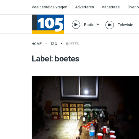
Veelgestelde vragen
Adverteren
Vacatures
Over 
Radio
Televisie
HOME
TAG
BOETES
Label:
boetes