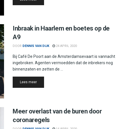
Inbraak in Haarlem en boetes op de
A9
DOOR
DENNIS VAN DIJK
24 APRIL 2020
Bij Café De Poort aan de Amsterdamsevaart is vannacht
ingebroken. Agenten vermoedden dat de inbrekers nog
binnenzaten en zetten de ...
Details
Lees meer
Meer overlast van de buren door
coronaregels
DOOR
DENNIS VAN DIJK
14 APRIL 2020