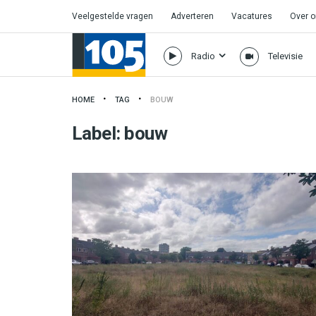
Veelgestelde vragen
Adverteren
Vacatures
Over 
Radio
Televisie
HOME
TAG
BOUW
Label:
bouw