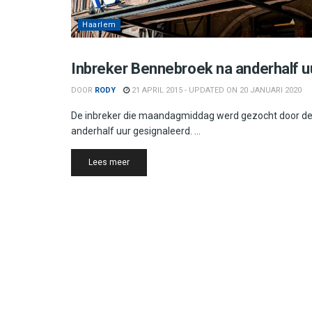
Haarlem
Bloemendaal
Inbreker Bennebroek na anderhalf 
DOOR
RODY
21 APRIL 2015 - UPDATED ON 20 JANUARI 2020
De inbreker die maandagmiddag werd gezocht door de p
anderhalf uur gesignaleerd. ...
Details
Lees meer