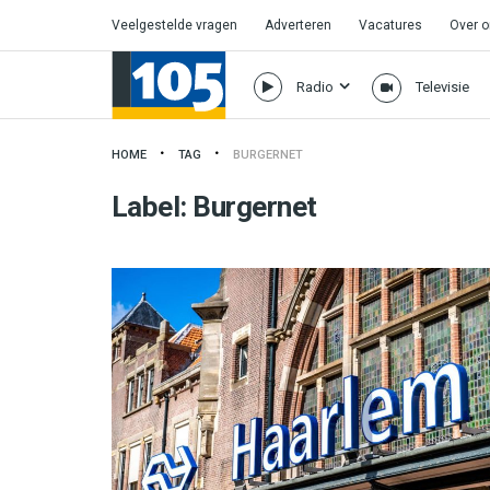
Veelgestelde vragen
Adverteren
Vacatures
Over 
Radio
Televisie
HOME
TAG
BURGERNET
Label:
Burgernet