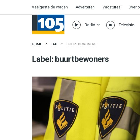
Veelgestelde vragen
Adverteren
Vacatures
Over 
Radio
Televisie
HOME
TAG
BUURTBEWONERS
Label:
buurtbewoners