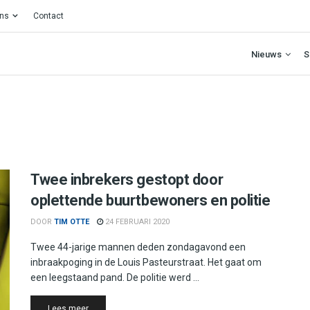
ons
Contact
Nieuws
S
Twee inbrekers gestopt door
oplettende buurtbewoners en politie
DOOR
TIM OTTE
24 FEBRUARI 2020
Twee 44-jarige mannen deden zondagavond een
inbraakpoging in de Louis Pasteurstraat. Het gaat om
een leegstaand pand. De politie werd ...
Details
Lees meer