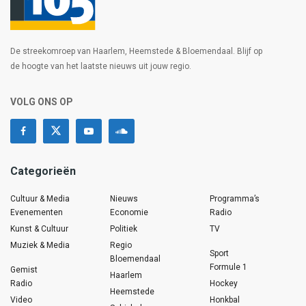
De streekomroep van Haarlem, Heemstede & Bloemendaal. Blijf op
de hoogte van het laatste nieuws uit jouw regio.
VOLG ONS OP
Categorieën
Cultuur & Media
Nieuws
Programma’s
Evenementen
Economie
Radio
Kunst & Cultuur
Politiek
TV
Muziek & Media
Regio
Sport
Bloemendaal
Formule 1
Gemist
Haarlem
Radio
Hockey
Heemstede
Video
Honkbal