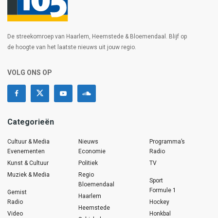
De streekomroep van Haarlem, Heemstede & Bloemendaal. Blijf op
de hoogte van het laatste nieuws uit jouw regio.
VOLG ONS OP
Categorieën
Cultuur & Media
Nieuws
Programma’s
Evenementen
Economie
Radio
Kunst & Cultuur
Politiek
TV
Muziek & Media
Regio
Sport
Bloemendaal
Formule 1
Gemist
Haarlem
Radio
Hockey
Heemstede
Video
Honkbal