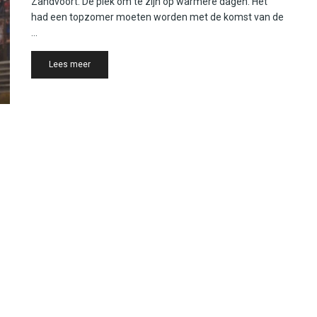
Zandvoort. Dé plek om te zijn op warmere dagen. Het
had een topzomer moeten worden met de komst van de
...
Details
Lees meer