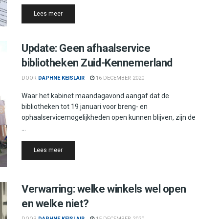
Details
Lees meer
Update: Geen afhaalservice
bibliotheken Zuid-Kennemerland
DOOR
DAPHNE KEISLAIR
16 DECEMBER 2020
Waar het kabinet maandagavond aangaf dat de
bibliotheken tot 19 januari voor breng- en
ophaalservicemogelijkheden open kunnen blijven, zijn de
...
Details
Lees meer
Verwarring: welke winkels wel open
en welke niet?
DOOR
DAPHNE KEISLAIR
15 DECEMBER 2020