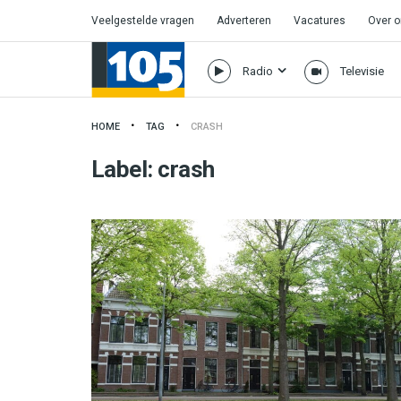
Veelgestelde vragen
Adverteren
Vacatures
Over 
Radio
Televisie
HOME
TAG
CRASH
Label:
crash