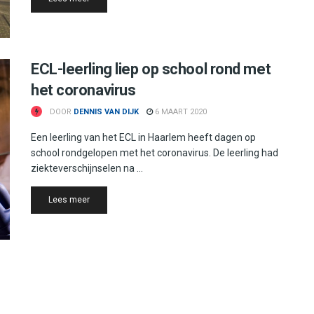
ECL-leerling liep op school rond met
het coronavirus
DOOR
DENNIS VAN DIJK
6 MAART 2020
Een leerling van het ECL in Haarlem heeft dagen op
school rondgelopen met het coronavirus. De leerling had
ziekteverschijnselen na ...
Details
Lees meer