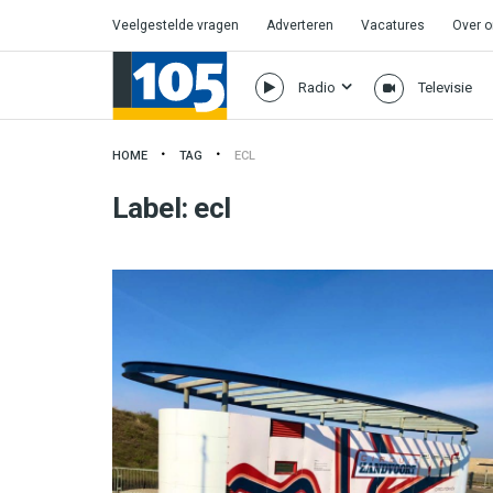
Veelgestelde vragen
Adverteren
Vacatures
Over 
Radio
Televisie
HOME
TAG
ECL
Label:
ecl