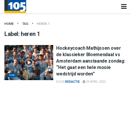
HOME
TAG
HEREN 1
Label:
heren 1
Hockeycoach Mathijssen over
de klassieker Bloemendaal vs
Amsterdam aanstaande zondag:
“Het gaat een hele mooie
wedstrijd worden”
Radio
DOOR
REDACTIE
29 APRIL 2022