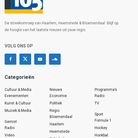
De streekomroep van Haarlem, Heemstede & Bloemendaal. Blijf op
de hoogte van het laatste nieuws uit jouw regio.
VOLG ONS OP
Categorieën
Cultuur & Media
Nieuws
Programma’s
Evenementen
Economie
Radio
Kunst & Cultuur
Politiek
TV
Muziek & Media
Regio
Sport
Bloemendaal
Formule 1
Gemist
Haarlem
Radio
Hockey
Heemstede
Video
Honkbal