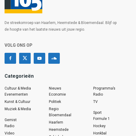
De streekomroep van Haarlem, Heemstede & Bloemendaal. Blijf op
de hoogte van het laatste nieuws uit jouw regio.
VOLG ONS OP
Categorieën
Cultuur & Media
Nieuws
Programma’s
Evenementen
Economie
Radio
Kunst & Cultuur
Politiek
TV
Muziek & Media
Regio
Sport
Bloemendaal
Formule 1
Gemist
Haarlem
Radio
Hockey
Heemstede
Video
Honkbal