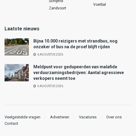
Schiphol
Voetbal
Zandvoort
Laatste nieuws
Bijna 10.000 reizigers met strandbus, nog
onzeker of bus na de proef blijft rijden
6 AUGUSTUS 2026
Meldpunt voor gedupeerden van malafide
verduurzamingsbedrijven: Aantal agressieve
verkopers neemt toe
6 AUGUSTUS 2026
Veelgestelde vragen
Adverteren
Vacatures
Over ons
Contact