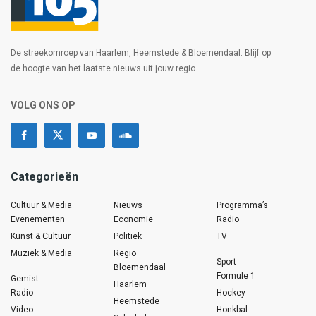
De streekomroep van Haarlem, Heemstede & Bloemendaal. Blijf op
de hoogte van het laatste nieuws uit jouw regio.
VOLG ONS OP
Categorieën
Cultuur & Media
Nieuws
Programma’s
Evenementen
Economie
Radio
Kunst & Cultuur
Politiek
TV
Muziek & Media
Regio
Sport
Bloemendaal
Formule 1
Gemist
Haarlem
Radio
Hockey
Heemstede
Video
Honkbal