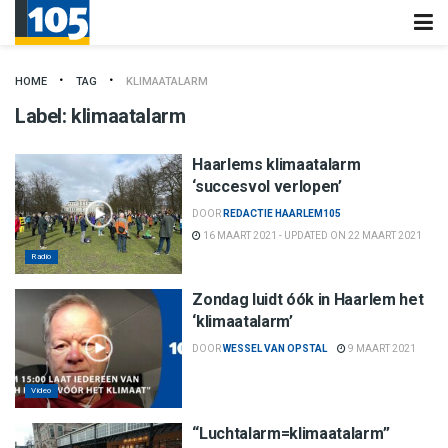
HOME
TAG
KLIMAATALARM
Label:
klimaatalarm
Haarlems klimaatalarm
‘succesvol verlopen’
DOOR
REDACTIE HAARLEM105
16 MAART 2021 - UPDATED ON 22 MAART 2021
Radio
Zondag luidt óók in Haarlem het
‘klimaatalarm’
DOOR
WESSEL VAN OPSTAL
9 MAART 2021
Video
“Luchtalarm=klimaatalarm”