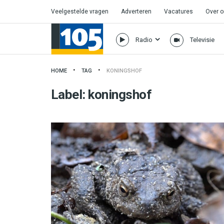
Veelgestelde vragen
Adverteren
Vacatures
Over 
Radio
Televisie
HOME
TAG
KONINGSHOF
Label:
koningshof