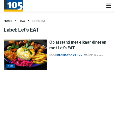
HOME
TAG
LET'S EAT
Label:
Let’s EAT
Op afstand met elkaar dineren
met Let’s EAT
DOOR
HENRIK VAN DE POL
3 APRIL 2020
Radio