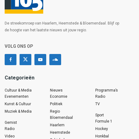
De streekomroep van Haarlem, Heemstede & Bloemendaal. Blijf op
de hoogte van het laatste nieuws uit jouw regio.
VOLG ONS OP
Categorieën
Cultuur & Media
Nieuws
Programma’s
Evenementen
Economie
Radio
Kunst & Cultuur
Politiek
TV
Muziek & Media
Regio
Sport
Bloemendaal
Formule 1
Gemist
Haarlem
Radio
Hockey
Heemstede
Video
Honkbal