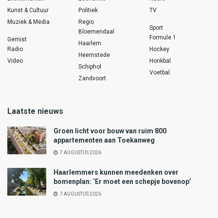
Kunst & Cultuur
Politiek
TV
Muziek & Media
Regio
Sport
Bloemendaal
Formule 1
Gemist
Haarlem
Radio
Hockey
Heemstede
Video
Honkbal
Schiphol
Voetbal
Zandvoort
Laatste nieuws
Groen licht voor bouw van ruim 800
appartementen aan Toekanweg
7 AUGUSTUS 2026
Haarlemmers kunnen meedenken over
bomenplan: ‘Er moet een schepje bovenop’
7 AUGUSTUS 2026