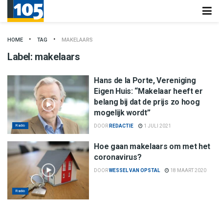
HOME
TAG
MAKELAARS
Label:
makelaars
Hans de la Porte, Vereniging
Eigen Huis: “Makelaar heeft er
belang bij dat de prijs zo hoog
mogelijk wordt”
Radio
DOOR
REDACTIE
1 JULI 2021
Hoe gaan makelaars om met het
coronavirus?
DOOR
WESSEL VAN OPSTAL
18 MAART 2020
Radio