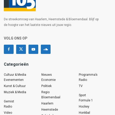
De streekomroep van Haarlem, Heemstede & Bloemendaal. Blijf op
de hoogte van het laatste nieuws uit jouw regio.
VOLG ONS OP
Categorieën
Cultuur & Media
Nieuws
Programma’s
Evenementen
Economie
Radio
Kunst & Cultuur
Politiek
TV
Muziek & Media
Regio
Sport
Bloemendaal
Formule 1
Gemist
Haarlem
Radio
Hockey
Heemstede
Video
Honkbal