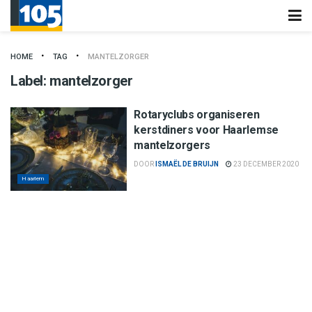
HOME
TAG
MANTELZORGER
Label:
mantelzorger
Rotaryclubs organiseren
kerstdiners voor Haarlemse
mantelzorgers
DOOR
ISMAËL DE BRUIJN
23 DECEMBER 2020
Haarlem