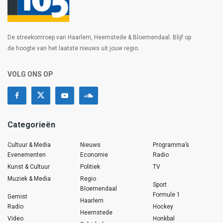
De streekomroep van Haarlem, Heemstede & Bloemendaal. Blijf op
de hoogte van het laatste nieuws uit jouw regio.
VOLG ONS OP
Categorieën
Cultuur & Media
Nieuws
Programma’s
Evenementen
Economie
Radio
Kunst & Cultuur
Politiek
TV
Muziek & Media
Regio
Sport
Bloemendaal
Formule 1
Gemist
Haarlem
Radio
Hockey
Heemstede
Video
Honkbal