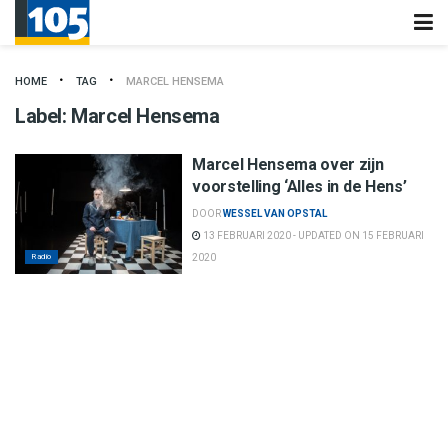
HOME
TAG
MARCEL HENSEMA
Label:
Marcel Hensema
Marcel Hensema over zijn
voorstelling ‘Alles in de Hens’
DOOR
WESSEL VAN OPSTAL
13 FEBRUARI 2020 - UPDATED ON 15 FEBRUARI
Radio
2020