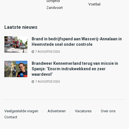
Schiphol
Voetbal
Zandvoort
Laatste nieuws
Brand in bedrijfspand aan Wasserij-Annalaan in
Heemstede snel onder controle
7 AUGUSTUS 2026
Brandweer Kennemerland terug van missie in
Spanje: ‘Enorm indrukwekkend en zeer
waardevol’
7 AUGUSTUS 2026
Veelgestelde vragen
Adverteren
Vacatures
Over ons
Contact