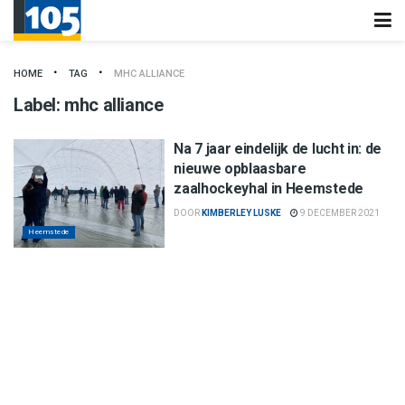
HOME
TAG
MHC ALLIANCE
Label:
mhc alliance
Na 7 jaar eindelijk de lucht in: de
nieuwe opblaasbare
zaalhockeyhal in Heemstede
DOOR
KIMBERLEY LUSKE
9 DECEMBER 2021
Heemstede