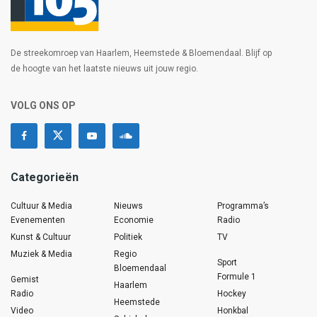
De streekomroep van Haarlem, Heemstede & Bloemendaal. Blijf op
de hoogte van het laatste nieuws uit jouw regio.
VOLG ONS OP
Categorieën
Cultuur & Media
Nieuws
Programma’s
Evenementen
Economie
Radio
Kunst & Cultuur
Politiek
TV
Muziek & Media
Regio
Sport
Bloemendaal
Formule 1
Gemist
Haarlem
Radio
Hockey
Heemstede
Video
Honkbal