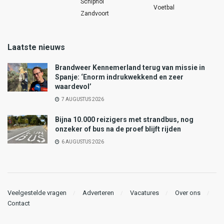
Schiphol
Voetbal
Zandvoort
Laatste nieuws
Brandweer Kennemerland terug van missie in
Spanje: ‘Enorm indrukwekkend en zeer
waardevol’
7 AUGUSTUS 2026
Bijna 10.000 reizigers met strandbus, nog
onzeker of bus na de proef blijft rijden
6 AUGUSTUS 2026
Veelgestelde vragen
Adverteren
Vacatures
Over ons
Contact