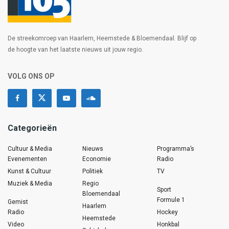
De streekomroep van Haarlem, Heemstede & Bloemendaal. Blijf op
de hoogte van het laatste nieuws uit jouw regio.
VOLG ONS OP
Categorieën
Cultuur & Media
Nieuws
Programma’s
Evenementen
Economie
Radio
Kunst & Cultuur
Politiek
TV
Muziek & Media
Regio
Sport
Bloemendaal
Formule 1
Gemist
Haarlem
Radio
Hockey
Heemstede
Video
Honkbal