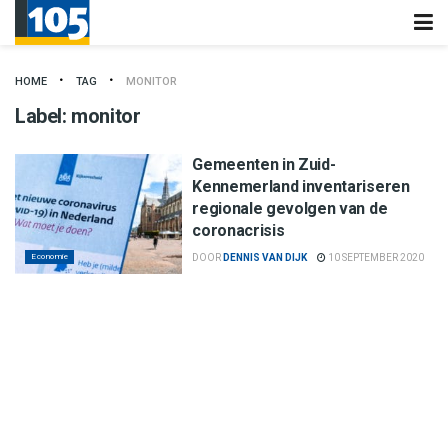
HOME
TAG
MONITOR
Label:
monitor
Gemeenten in Zuid-
Kennemerland inventariseren
regionale gevolgen van de
coronacrisis
Economie
DOOR
DENNIS VAN DIJK
10 SEPTEMBER 2020