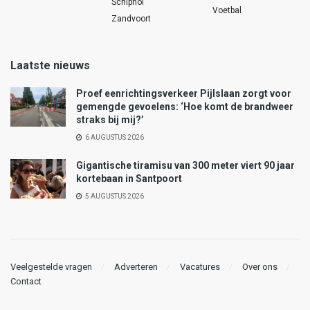
Schiphol
Voetbal
Zandvoort
Laatste nieuws
Proef eenrichtingsverkeer Pijlslaan zorgt voor
gemengde gevoelens: ‘Hoe komt de brandweer
straks bij mij?’
6 AUGUSTUS 2026
Gigantische tiramisu van 300 meter viert 90 jaar
kortebaan in Santpoort
5 AUGUSTUS 2026
Veelgestelde vragen
Adverteren
Vacatures
Over ons
Contact