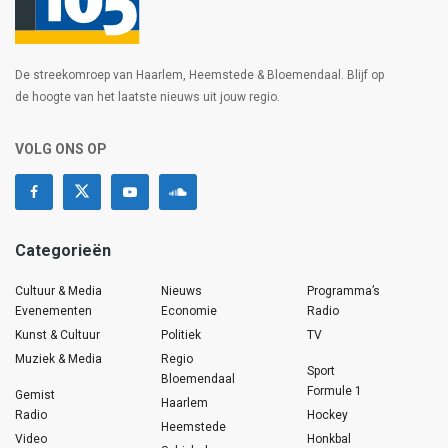
De streekomroep van Haarlem, Heemstede & Bloemendaal. Blijf op
de hoogte van het laatste nieuws uit jouw regio.
VOLG ONS OP
Categorieën
Cultuur & Media
Nieuws
Programma’s
Evenementen
Economie
Radio
Kunst & Cultuur
Politiek
TV
Muziek & Media
Regio
Sport
Bloemendaal
Formule 1
Gemist
Haarlem
Radio
Hockey
Heemstede
Video
Honkbal