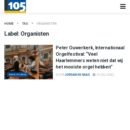
HOME
TAG
ORGANISTEN
Label:
Organisten
Peter Ouwerkerk, Internationaal
Orgelfestival: “Veel
Haarlemmers weten niet dat wij
het mooiste orgel hebben”
Kunst & Cultuur
DOOR
JORDAN DE HAAS
10 JULI 2022