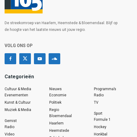
De streekomroep van Haarlem, Heemstede & Bloemendaal. Blijf op
de hoogte van het laatste nieuws uit jouw regio.
VOLG ONS OP
Categorieën
Cultuur & Media
Nieuws
Programma’s
Evenementen
Economie
Radio
Kunst & Cultuur
Politiek
TV
Muziek & Media
Regio
Sport
Bloemendaal
Formule 1
Gemist
Haarlem
Radio
Hockey
Heemstede
Video
Honkbal