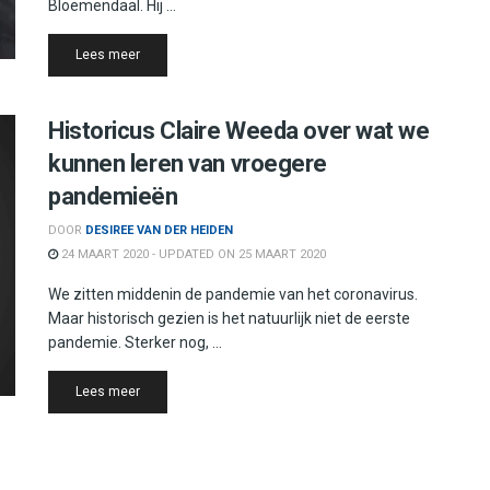
Bloemendaal. Hij ...
Details
Lees meer
Historicus Claire Weeda over wat we
kunnen leren van vroegere
pandemieën
DOOR
DESIREE VAN DER HEIDEN
24 MAART 2020 - UPDATED ON 25 MAART 2020
We zitten middenin de pandemie van het coronavirus.
Maar historisch gezien is het natuurlijk niet de eerste
pandemie. Sterker nog, ...
Details
Lees meer