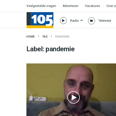
Veelgestelde vragen
Adverteren
Vacatures
Over 
Radio
Televisie
HOME
TAG
PANDEMIE
Label:
pandemie