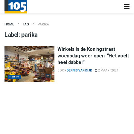
HOME
TAG
PARIKA
Label:
parika
Winkels in de Koningstraat
woensdag weer open: “Het voelt
heel dubbel”
DOOR
DENNIS VAN DIJK
2 MAART 2021
Haarlem