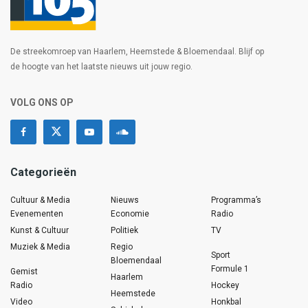
De streekomroep van Haarlem, Heemstede & Bloemendaal. Blijf op
de hoogte van het laatste nieuws uit jouw regio.
VOLG ONS OP
Categorieën
Cultuur & Media
Nieuws
Programma’s
Evenementen
Economie
Radio
Kunst & Cultuur
Politiek
TV
Muziek & Media
Regio
Sport
Bloemendaal
Formule 1
Gemist
Haarlem
Radio
Hockey
Heemstede
Video
Honkbal