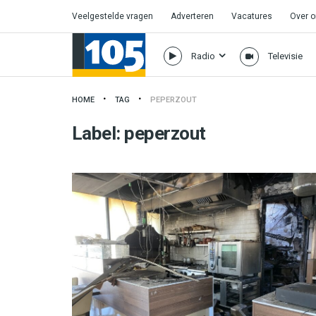
Veelgestelde vragen
Adverteren
Vacatures
Over 
Radio
Televisie
HOME
TAG
PEPERZOUT
Label:
peperzout