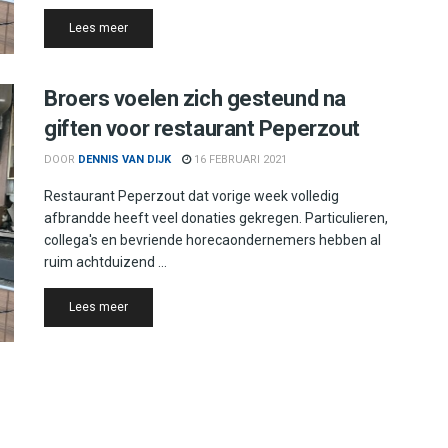
Details
Lees meer
Broers voelen zich gesteund na
giften voor restaurant Peperzout
DOOR
DENNIS VAN DIJK
16 FEBRUARI 2021
Restaurant Peperzout dat vorige week volledig
afbrandde heeft veel donaties gekregen. Particulieren,
collega's en bevriende horecaondernemers hebben al
ruim achtduizend ...
Details
Lees meer