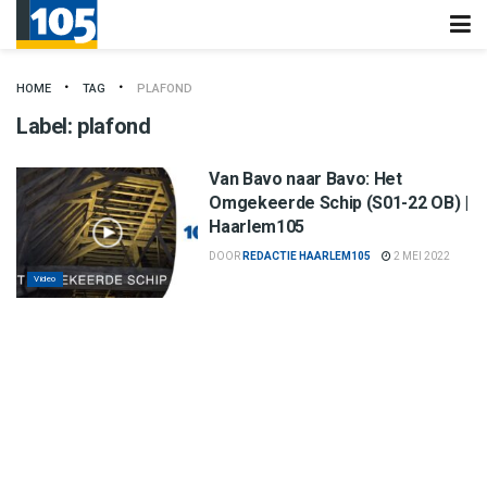
HOME
TAG
PLAFOND
Label:
plafond
Van Bavo naar Bavo: Het
Omgekeerde Schip (S01-22 OB) |
Haarlem105
DOOR
REDACTIE HAARLEM105
2 MEI 2022
Video