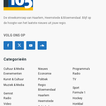
De streekomroep van Haarlem, Heemstede & Bloemendaal. Blijf op
de hoogte van het laatste nieuws uit jouw regio.
VOLG ONS OP
Categorieën
Cultuur & Media
Nieuws
Programma’s
Evenementen
Economie
Radio
Kunst & Cultuur
Politiek
TV
Muziek & Media
Regio
Sport
Bloemendaal
Formule 1
Gemist
Haarlem
Radio
Hockey
Heemstede
Video
Honkbal