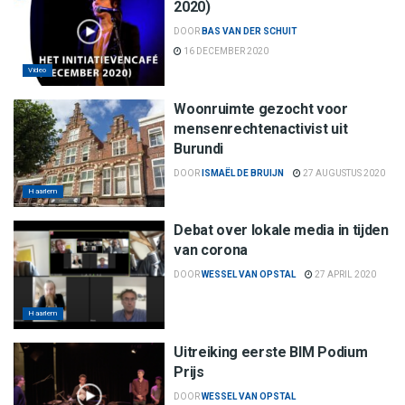
2020)
DOOR
BAS VAN DER SCHUIT
16 DECEMBER 2020
Video
Woonruimte gezocht voor
mensenrechtenactivist uit
Burundi
DOOR
ISMAËL DE BRUIJN
27 AUGUSTUS 2020
Haarlem
Debat over lokale media in tijden
van corona
DOOR
WESSEL VAN OPSTAL
27 APRIL 2020
Haarlem
Uitreiking eerste BIM Podium
Prijs
DOOR
WESSEL VAN OPSTAL