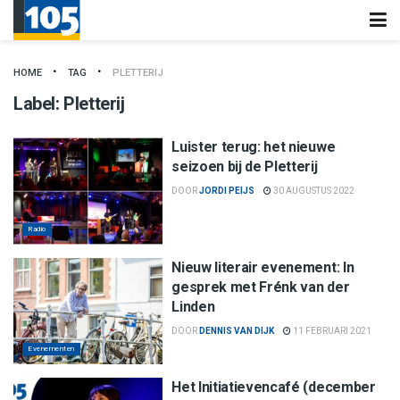
HOME
TAG
PLETTERIJ
Label:
Pletterij
Luister terug: het nieuwe
seizoen bij de Pletterij
DOOR
JORDI PEIJS
30 AUGUSTUS 2022
Radio
Nieuw literair evenement: In
gesprek met Frénk van der
Linden
DOOR
DENNIS VAN DIJK
11 FEBRUARI 2021
Evenementen
Het Initiatievencafé (december