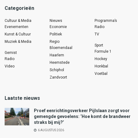
Categorieën
Cultuur & Media
Nieuws
Programma’s
Evenementen
Economie
Radio
Kunst & Cultuur
Politiek
TV
Muziek & Media
Regio
Sport
Bloemendaal
Formule 1
Gemist
Haarlem
Radio
Hockey
Heemstede
Video
Honkbal
Schiphol
Voetbal
Zandvoort
Laatste nieuws
Proef eenrichtingsverkeer Pijlslaan zorgt voor
gemengde gevoelens: ‘Hoe komt de brandweer
straks bij mij?’
6 AUGUSTUS 2026