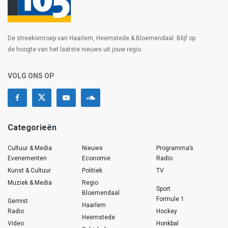
De streekomroep van Haarlem, Heemstede & Bloemendaal. Blijf op
de hoogte van het laatste nieuws uit jouw regio.
VOLG ONS OP
Categorieën
Cultuur & Media
Nieuws
Programma’s
Evenementen
Economie
Radio
Kunst & Cultuur
Politiek
TV
Muziek & Media
Regio
Sport
Bloemendaal
Formule 1
Gemist
Haarlem
Radio
Hockey
Heemstede
Video
Honkbal