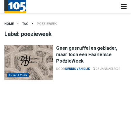
HOME
TAG
POEZIEWEEK
Label:
poezieweek
Geen gesnuffel en geblader,
maar toch een Haarlemse
PoëzieWeek
DOOR
DENNIS VAN DIJK
25 JANUARI 2021
Cultuur & Media