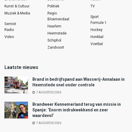
Kunst & Cultuur
Politiek
TV
Muziek & Media
Regio
Sport
Bloemendaal
Formule 1
Gemist
Haarlem
Radio
Hockey
Heemstede
Video
Honkbal
Schiphol
Voetbal
Zandvoort
Laatste nieuws
Brand in bedrijfspand aan Wasserij-Annalaan in
Heemstede snel onder controle
7 AUGUSTUS 2026
Brandweer Kennemerland terug van missie in
Spanje: ‘Enorm indrukwekkend en zeer
waardevol’
7 AUGUSTUS 2026