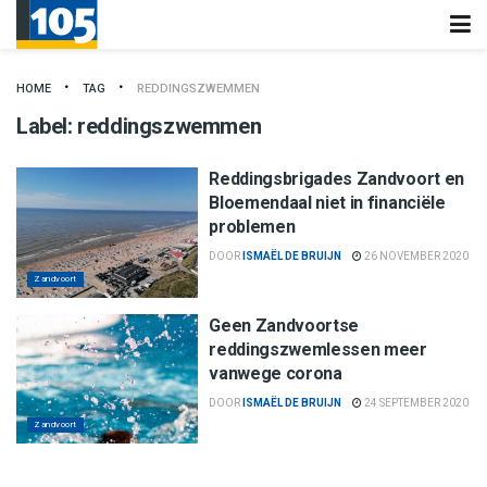
HOME
TAG
REDDINGSZWEMMEN
Label:
reddingszwemmen
Reddingsbrigades Zandvoort en
Bloemendaal niet in financiële
problemen
DOOR
ISMAËL DE BRUIJN
26 NOVEMBER 2020
Zandvoort
Geen Zandvoortse
reddingszwemlessen meer
vanwege corona
DOOR
ISMAËL DE BRUIJN
24 SEPTEMBER 2020
Zandvoort