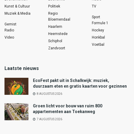
Kunst & Cultuur
Politiek
TV
Muziek & Media
Regio
Sport
Bloemendaal
Formule 1
Gemist
Haarlem
Radio
Hockey
Heemstede
Video
Honkbal
Schiphol
Voetbal
Zandvoort
Laatste nieuws
EcoFest pakt uit in Schalkwijk: muziek,
duurzaam eten en gratis kaarten voor gezinnen
8 AUGUSTUS 2026
Groen licht voor bouw van ruim 800
appartementen aan Toekanweg
7 AUGUSTUS 2026