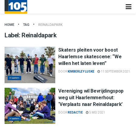
HOME
TAG
REINALDAPARK
Label:
Reinaldapark
Skaters pleiten voor boost
Haarlemse skatescene: “We
willen het laten leven”
DOOR
KIMBERLEY LUSKE
11 SEPTEMBER 2021
Haarlem
Vereniging wil Bevrijdingspop
weg uit Haarlemmerhout:
‘Verplaats naar Reinaldapark’
DOOR
REDACTIE
5 MEI 2021
Haarlem