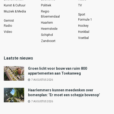
Kunst & Cultuur
Politiek
TV
Muziek & Media
Regio
Sport
Bloemendaal
Formule 1
Gemist
Haarlem
Radio
Hockey
Heemstede
Video
Honkbal
Schiphol
Voetbal
Zandvoort
Laatste nieuws
Groen licht voor bouw van ruim 800
appartementen aan Toekanweg
7 AUGUSTUS 2026
Haarlemmers kunnen meedenken over
bomenplan: ‘Er moet een schepje bovenop’
7 AUGUSTUS 2026