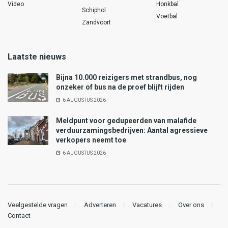
Video
Honkbal
Schiphol
Voetbal
Zandvoort
Laatste nieuws
Bijna 10.000 reizigers met strandbus, nog
onzeker of bus na de proef blijft rijden
6 AUGUSTUS 2026
Meldpunt voor gedupeerden van malafide
verduurzamingsbedrijven: Aantal agressieve
verkopers neemt toe
6 AUGUSTUS 2026
Veelgestelde vragen
Adverteren
Vacatures
Over ons
Contact