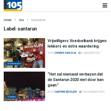
HOME
TAG
SANTARUN
Label:
santarun
Vrijwilligers Voedselbank krijgen
lekkers en extra waardering
DOOR
DENNIS VAN DIJK
4 JANUARI 2021
Evenementen
“Het zal niemand verbazen dat
de Santarun 2020 niet door kan
gaan.”
DOOR
DAPHNE KEISLAIR
9 NOVEMBER 2020
Haarlem