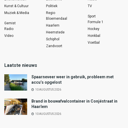
Kunst & Cultuur
Politiek
TV
Muziek & Media
Regio
Sport
Bloemendaal
Formule 1
Gemist
Haarlem
Radio
Hockey
Heemstede
Video
Honkbal
Schiphol
Voetbal
Zandvoort
Laatste nieuws
Spaarneveer weer in gebruik, probleem met
accu’s opgelost
10 AUGUSTUS 2026
Brand in bouwafvalcontainer in Conjéstraat in
Haarlem
10 AUGUSTUS 2026