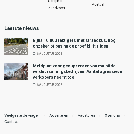
Schiphol
Voetbal
Zandvoort
Laatste nieuws
Bijna 10.000 reizigers met strandbus, nog
onzeker of bus na de proef blijft rijden
6 AUGUSTUS 2026
Meldpunt voor gedupeerden van malafide
verduurzamingsbedrijven: Aantal agressieve
verkopers neemt toe
6 AUGUSTUS 2026
Veelgestelde vragen
Adverteren
Vacatures
Over ons
Contact