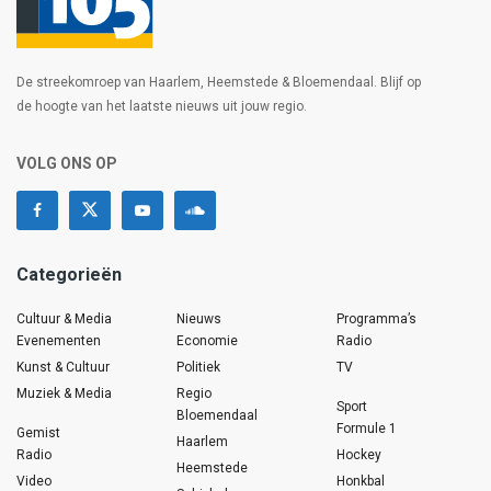
De streekomroep van Haarlem, Heemstede & Bloemendaal. Blijf op
de hoogte van het laatste nieuws uit jouw regio.
VOLG ONS OP
Categorieën
Cultuur & Media
Nieuws
Programma’s
Evenementen
Economie
Radio
Kunst & Cultuur
Politiek
TV
Muziek & Media
Regio
Sport
Bloemendaal
Formule 1
Gemist
Haarlem
Radio
Hockey
Heemstede
Video
Honkbal