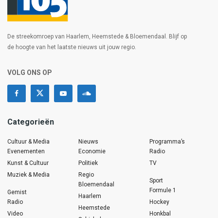
De streekomroep van Haarlem, Heemstede & Bloemendaal. Blijf op
de hoogte van het laatste nieuws uit jouw regio.
VOLG ONS OP
Categorieën
Cultuur & Media
Nieuws
Programma’s
Evenementen
Economie
Radio
Kunst & Cultuur
Politiek
TV
Muziek & Media
Regio
Sport
Bloemendaal
Formule 1
Gemist
Haarlem
Radio
Hockey
Heemstede
Video
Honkbal