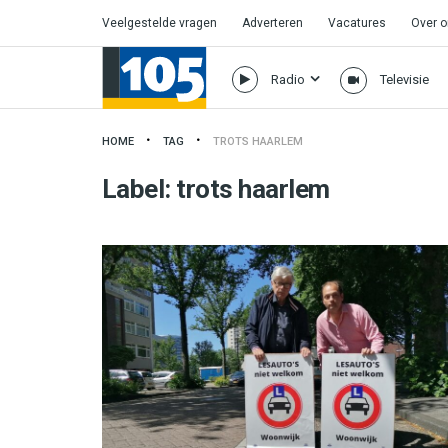
Veelgestelde vragen
Adverteren
Vacatures
Over 
Radio
Televisie
HOME
TAG
TROTS HAARLEM
Label:
trots haarlem