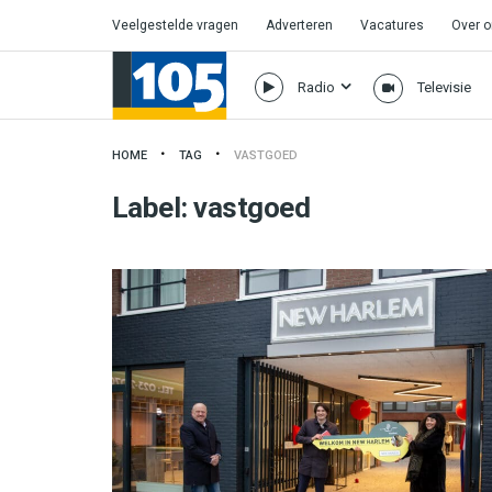
Veelgestelde vragen
Adverteren
Vacatures
Over 
Radio
Televisie
HOME
TAG
VASTGOED
Label:
vastgoed