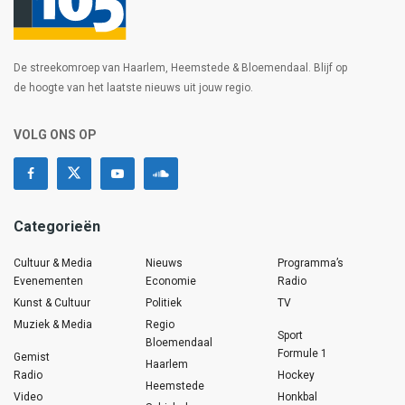
De streekomroep van Haarlem, Heemstede & Bloemendaal. Blijf op
de hoogte van het laatste nieuws uit jouw regio.
VOLG ONS OP
Categorieën
Cultuur & Media
Nieuws
Programma’s
Evenementen
Economie
Radio
Kunst & Cultuur
Politiek
TV
Muziek & Media
Regio
Sport
Bloemendaal
Formule 1
Gemist
Haarlem
Radio
Hockey
Heemstede
Video
Honkbal