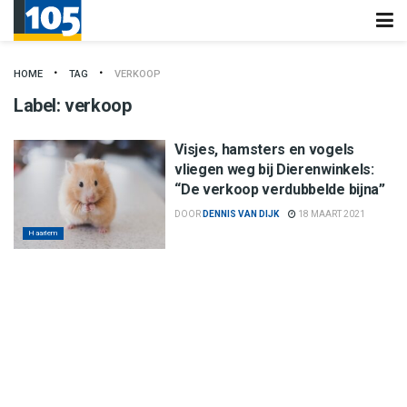
HOME
TAG
VERKOOP
Label:
verkoop
Visjes, hamsters en vogels
vliegen weg bij Dierenwinkels:
“De verkoop verdubbelde bijna”
DOOR
DENNIS VAN DIJK
18 MAART 2021
Haarlem